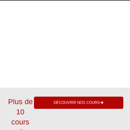
Profitez de notre promo pour
nouveaux membres!
VOIR LES TARIFS
Plus de
DÉCOUVRIR NOS COURS
10
cours