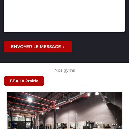
Nos gyms
BBA La Prairie
BBA Chambly
BBA Boucherville