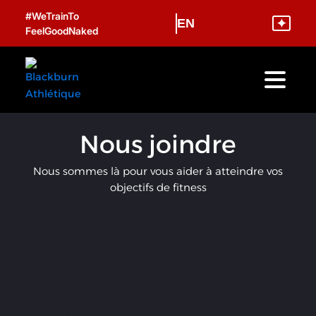
Aller
#WeTrainTo
✦
EN
au
FeelGoodNaked
contenu
Nous joindre
Nous sommes là pour vous aider à atteindre vos
objectifs de fitness