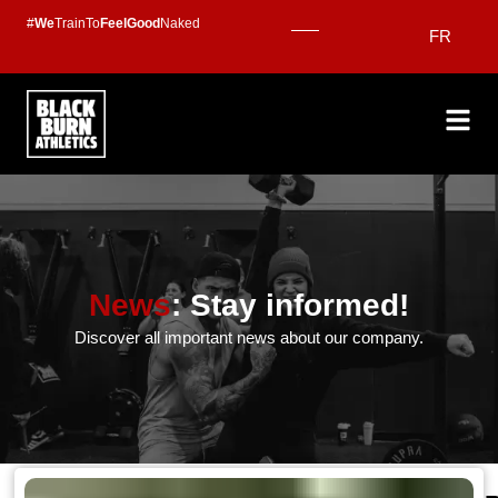
Skip
#
We
TrainTo
FeelGood
Naked
FR
to
content
News
: Stay informed!
Discover all important news about our company.